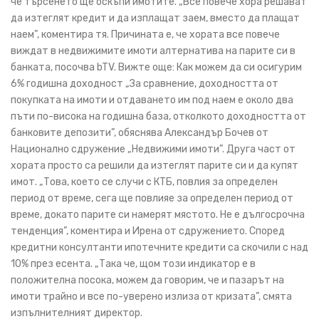
че търсенето ще оскъпи имотите. „Все повече хора решават
да изтеглят кредит и да изплащат заем, вместо да плащат
наем”, коментира тя. Причината е, че хората все повече
виждат в недвижимите имоти алтернатива на парите си в
банката, посочва bTV. Вижте още: Как можем да си осигурим
6% годишна доходност „За сравнение, доходността от
покупката на имоти и отдаването им под наем е около два
пъти по-висока на годишна база, отколкото доходността от
банковите депозити”, обяснява Александър Бочев от
Национално сдружение „Недвижими имоти”. Друга част от
хората просто са решили да изтеглят парите си и да купят
имот. „Това, което се случи с КТБ, повлия за определен
период от време, сега ще повлияе за определен период от
време, докато парите си намерят мястото. Не е дългосрочна
тенденция”, коментира и Ирена от сдружението. Според
кредитни консултанти ипотечните кредити са скочили с над
10% през есента. „Така че, щом този индикатор е в
положителна посока, можем да говорим, че и пазарът на
имоти трайно и все по-уверено излиза от кризата”, смята
изпълнителният директор.