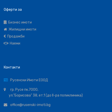
Оферти за
Бизнес имоти
Жилищни имоти
Продажби
Наеми
Контакти
Русенски Имоти ЕООД
гр. Русе пк.7000,
ул."Борисова" 38, ет.1 (до ІІ-ра поликлиника)
office@rusenski-imoti.bg