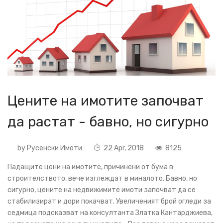
Цените на имотите започват
да растат - бавно, но сигурно
by
Русенски Имоти
22 Apr, 2018
8125
Падащите цени на имотите, причинени от бума в
строителството, вече изглеждат в миналото. Бавно, но
сигурно, цените на недвижимите имоти започват да се
стабилизират и дори покачват. Увеличеният брой огледи за
седмица подсказват на консултанта Златка Кантарджиева,