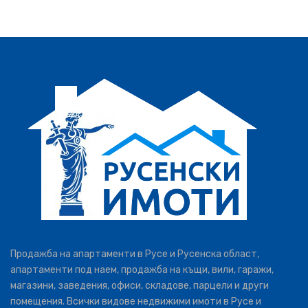
Продажба на апартаменти в Русе и Русенска област,
апартаменти под наем, продажба на къщи, вили, гаражи,
магазини, заведения, офиси, складове, парцели и други
помещения. Всички видове недвижими имоти в Русе и