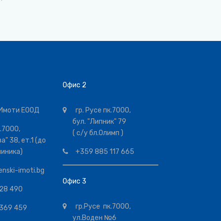
Офис 2
Имоти ЕООД
гр. Русе пк.7000,
бул. "Липник" 79
к.7000,
( с/у бл.Олимп )
а" 38, ет.1 (до
линика)
+359 885 117 665
enski-imoti.bg
Офис 3
28 490
гр.Русе пк.7000,
369 459
ул.Воден №6