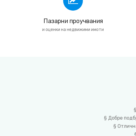
Пазарни проучвания
и оценки на недвижими имоти
§ Добре подб
§ Отличн