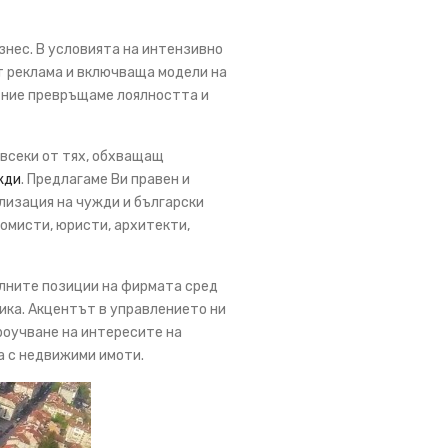
изнес. В условията на интензивно
т реклама и включваща модели на
е ние превръщаме лоялността и
 всеки от тях, обхващащ
жди
. Предлагаме Ви правен и
ализация на чужди и български
номисти, юристи, архитекти,
илните позиции на фирмата сред
ика. Акцентът в управлението ни
роучване на интересите на
а с недвижими имоти.