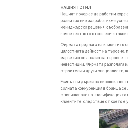
НАШИЯТ СТИЛ
Нашият почерк е да работим корект
развитие ние разработихме успеш
мениджърски решения, съобразени
компетентното отношение в аксио
Фирмата предлага на клиентите с
цялостната дейност на търсене, 
маркетингов анализ на търсенето
инвестиции. Фирмата разполага ка
строители и други специалисти, к
Екипът ни държи за висококачест
силната конкуренция в бранша се
е повишаване на квалификацията 
клиентите, следствие от което е 