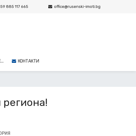
59 885 117 665
office@rusenski-imoti.bg
..
КОНТАКТИ
и региона!
ОРИЯ