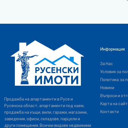
Информация
За Нас
Условия за по
Политика за 
Новини
Въпроси и от
Продажба на апартаменти в Русе и
Карта на сайт
Русенска област, апартаменти под наем,
Контакти
продажба на къщи, вили, гаражи, магазини,
заведения, офиси, складове, парцели и
други помещения. Всички видове недвижими