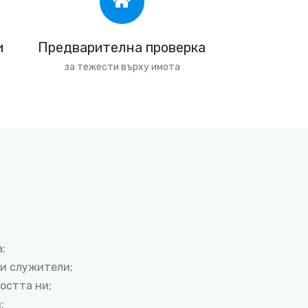
и
Предварителна проверка
за тежести върху имота
;
ни служители;
остта ни;
;