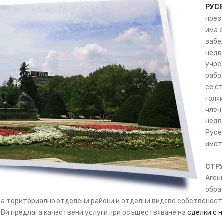
РУС
през
има 
забе
недв
учре
рабо
се с
голя
член
недв
Русе
имот
СТР
Аген
обра
а териториално отделени райони и отделни видове собственост.
п Ви предлага качествени услуги при осъществяване на
сделки с 