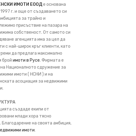
ЕНСКИ ИМОТИ ЕООД
е основана
 1997 г. и още от създаването си
амбицията за трайно и
лежимо присъствие на пазара на
ижима собственост. От самото си
дяване агенцията има за цел да
ти с най-широк кръг клиенти, като
треми да предлага максимално
м брой
имоти в Русе
. Фирмата е
 на Националното сдружение за
ижими имоти ( НСНИ ) и на
нската асоциация за недвижими
и.
УКТУРА
цията създаде екипи от
зовани млади хора тясно
 Благодарение на своята амбиция,
недвижими имоти
.