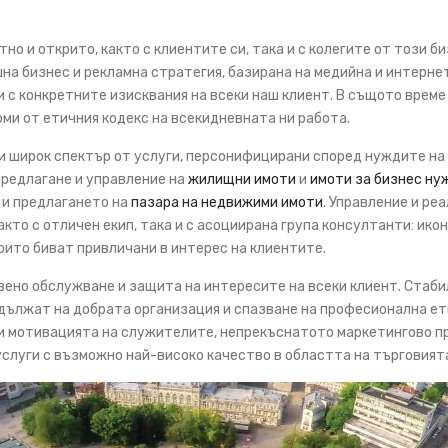
но и открито, както с клиентите си, така и с колегите от този б
на бизнес и рекламна стратегия, базирана на медийна и интерне
 с конкретните изисквания на всеки наш клиент. В същото врем
ми от етичния кодекс на всекидневната ни работа.
и широк спектър от услуги, персонифицирани според нуждите на
предлагане и управление на
жилищни имоти
и
имоти за бизнес ну
 и предлагането на
пазара на недвижими имоти
. Управление и ре
кто с отличен екип, така и с асоциирана група консултанти: ико
оито биват привличани в интерес на клиентите.
вено обслужване и защита на интересите на всеки клиент. Стаб
 дължат на добрата организация и спазване на професионална ет
и мотивацията на служителите, непрекъснатото маркетингово п
услуги с възможно най-високо качество в областта на търговият