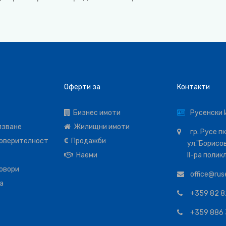
Оферти за
Контакти
Бизнес имоти
Русенски 
лзване
Жилищни имоти
гр. Русе п
поверителност
Продажби
ул."Борисов
Наеми
ІІ-ра полик
говори
office@rus
а
+359 82 8
+359 886 